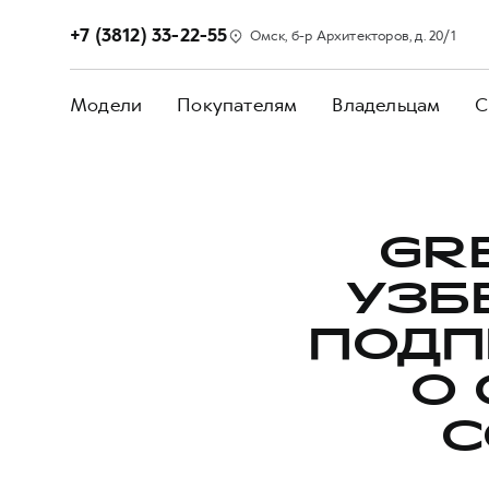
+7 (3812) 33-22-55
Омск, б-р Архитекторов, д. 20/1
Модели
Покупателям
Владельцам
С
GR
УЗБ
ПОДП
О
С