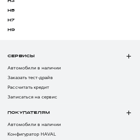
Сервис для корпоративных клиентов
H3
HAVAL Лизинг
АКСЕССУАРЫ HAVAL
H5
Автомобильные аксессуары
H7
АКСЕССУАРЫ HAVAL
Коллекция PRO
H9
Автомобильные аксессуары
Коллекция Базовая
Коллекция PRO
Коллекция Детская
СЕРВИСЫ
Коллекция Базовая
Автомобили в наличии
Коллекция Детская
Заказать тест-драйв
Рассчитать кредит
Записаться на сервис
ПОКУПАТЕЛЯМ
Автомобили в наличии
Конфигуратор HAVAL