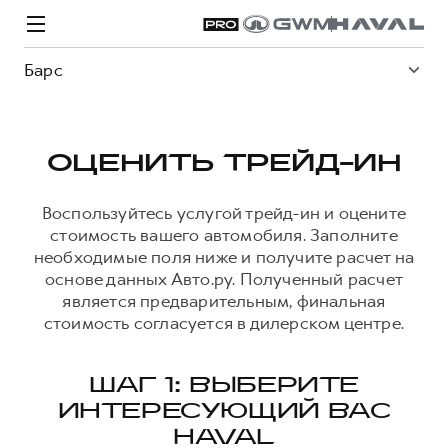
Барс
ОЦЕНИТЬ ТРЕЙД-ИН
Модели
Покупателям
Владельцам
Спецпредложения
О дилере
Воспользуйтесь услугой трейд-ин и оцените
стоимость вашего автомобиля. Заполните
необходимые поля ниже и получите расчет на
основе данных Авто.ру. Полученный расчет
ВЫБОР И ПОКУПКА
СЕРВИС
СПЕЦПРЕДЛОЖЕНИЯ
БРЕНД HAVAL
является предварительным, финальная
Автомобили в наличии
Все о сервисе
Покупателям
О бренде
стоимость согласуется в дилерском центре.
Конфигуратор HAVAL
Запись на сервис
Владельцам
Новости
H3
Аксессуары HAVAL
Моторное масло
О GWM
H5
ШАГ 1: ВЫБЕРИТЕ
от 2 499 000 ₽
от 4 049 000 ₽
ИНТЕРЕСУЮЩИЙ ВАС
Каталоги и прайс-листы
Стоимость ТО
HAVAL
Программа «HAVAL Защита+»
ИНФОРМАЦИЯ О ДИЛЕРЕ