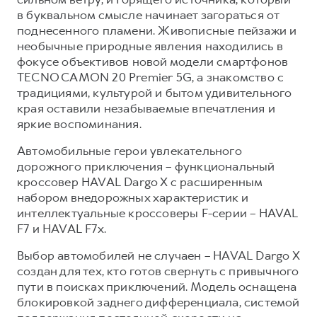
в буквальном смысле начинает загораться от
Тест-драйв
СЕРВИСНОЕ ОБСЛУЖИВАНИЕ
О дилере
поднесенного пламени. Живописные пейзажи и
Трейд-ин
Нулевое ТО
Наша команда
необычные природные явления находились в
фокусе объективов новой модели смартфонов
H7
H9
Программа «Помощь на дороге»
Контакты
от 3 799 000 ₽
от 4 799 000 ₽
TECNO CAMON 20 Premier 5G, а знакомство с
КРЕДИТ И СТРАХОВАНИЕ
Регламенты технического обслуживания
традициями, культурой и бытом удивительного
края оставили незабываемые впечатления и
Кредитный калькулятор
Электронный ПТС
яркие воспоминания.
Страхование
Автомобильные герои увлекательного
Кредит
ПОДДЕРЖКА
дорожного приключения – функциональный
кроссовер HAVAL Dargo X с расширенным
GWM Безопасность
набором внедорожных характеристик и
КОРПОРАТИВНЫМ КЛИЕНТАМ
Гарантия HAVAL
интеллектуальные кроссоверы F-серии – HAVAL
Для малого бизнеса
Мобильное приложение GWM
F7 и HAVAL F7x.
Корпоративным клиентам
Программа «HAVAL Защита+»
Выбор автомобилей не случаен – HAVAL Dargo X
создан для тех, кто готов свернуть с привычного
Крупным корпоративным клиентам
Руководства по эксплуатации
пути в поисках приключений. Модель оснащена
Система управления автопарком
Подписки
блокировкой заднего дифференциала, системой