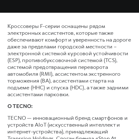
Кроссоверы F-серии оснащены рядом
электронных ассистентов, которые также
обеспечивают комфорт и уверенность на дороге
даже за пределами городской местности –
электронной системой курсовой устойчивости
(ESP), противобуксовочной системой (TCS),
системой предотвращения переворота
автомобиля (RMI), ассистентом экстренного
торможения (ВА), ассистентами старта на
подъеме (ННС) и спуска (HDC), а также задними
ассистентами парковки.
О TECNO:
TECNO — инновационный бренд смартфонов и
устройств AIoT (искусственный интеллект и
интернет-устройства), принадлежащий
Transsion Holdings. Слоган бренда «Stop At