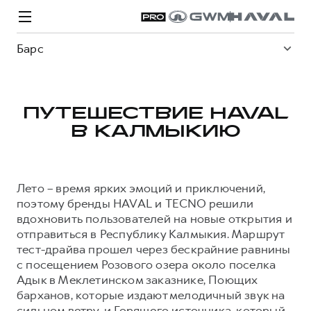
Барс
ПУТЕШЕСТВИЕ HAVAL
В КАЛМЫКИЮ
Модели
Покупателям
Владельцам
Спецпредложения
О дилере
Лето – время ярких эмоций и приключений,
ВЫБОР И ПОКУПКА
СЕРВИС
СПЕЦПРЕДЛОЖЕНИЯ
БРЕНД HAVAL
поэтому бренды HAVAL и TECNO решили
вдохновить пользователей на новые открытия и
Автомобили в наличии
Все о сервисе
Покупателям
О бренде
отправиться в Республику Калмыкия. Маршрут
Конфигуратор HAVAL
Запись на сервис
Владельцам
Новости
тест-драйва прошел через бескрайние равнины
с посещением Розового озера около поселка
H3
Аксессуары HAVAL
Моторное масло
О GWM
H5
от 2 499 000 ₽
от 4 049 000 ₽
Адык в Меклетинском заказнике, Поющих
Каталоги и прайс-листы
Стоимость ТО
барханов, которые издают мелодичный звук на
Программа «HAVAL Защита+»
сильном ветру, и Горящего источника, который
ИНФОРМАЦИЯ О ДИЛЕРЕ