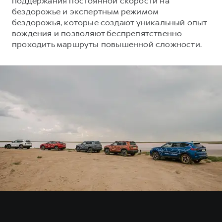
поддержания постоянной скорости на
Сервис для корпоративных клиентов
бездорожье и экспертным режимом
HAVAL Лизинг
АКСЕССУАРЫ HAVAL
бездорожья, которые создают уникальный опыт
вождения и позволяют беспрепятственно
Автомобильные аксессуары
проходить маршруты повышенной сложности.
АКСЕССУАРЫ HAVAL
Коллекция PRO
Автомобильные аксессуары
Коллекция Базовая
Коллекция PRO
Коллекция Детская
Коллекция Базовая
Коллекция Детская