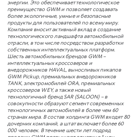
энергии. Это обеспечивает технологическое
преимущество GWM и позволяет создавать
более экологичные, умные и безопасные
продукты для пользователей по всему миру.
Компания вносит активный вклад в создание
технологического ландшафта автомобильной
отрасли, в том числе посредством разработки
собственных интеллектуальных платформ.
Шесть автомобильных брендов GWM –
интеллектуальных кроссоверов и
внедорожников HAVAL, выносливых пикапов
GWM Pickup, премиальных внедорожников
TANK, электромобилей ORA, премиальных
кроссоверов WEY, а также новый
технологичный бренд SAR (SALOON) – в
совокупности образуют сегмент современных
технологичных автомобилей в более чем 60
странах мира. В состав холдинга GWM входят 80
дочерних компаний, а штат включает более 60
000 человек. В течение шести лет подряд
продажи GWM превышают отметку в 1 млн