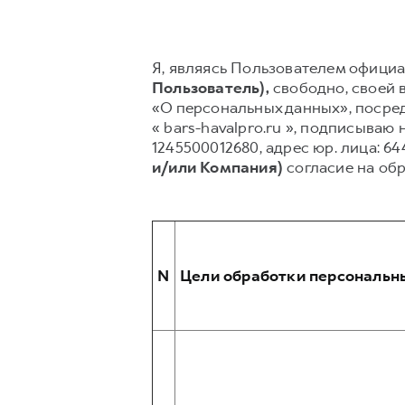
Я, являясь Пользователем официал
Пользователь),
свободно, своей в
«О персональных данных», посред
« bars-havalpro.ru », подписыв
1245500012680, адрес юр. лица: 64
и/или Компания)
согласие на об
N
Цели обработки персональн