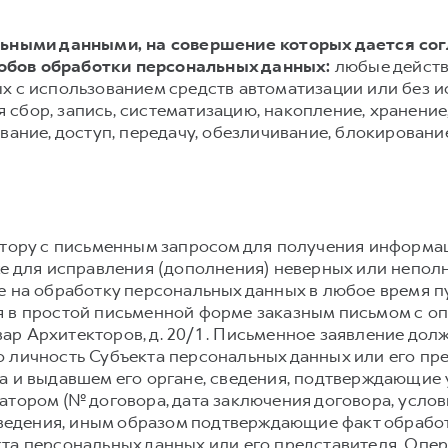
альными данными, на совершение которых дается со
обов обработки персональных данных:
любые действ
х с использованием средств автоматизации или без и
сбор, запись, систематизацию, накопление, хранение,
вание, доступ, передачу, обезличивание, блокировани
атору с письменным запросом для получения информа
же для исправления (дополнения) неверных или непол
е на обработку персональных данных в любое время 
 в простой письменной форме заказным письмом с о
львар Архитекторов, д. 20/1 . Письменное заявление д
 личность Субъекта персональных данных или его пре
а и выдавшем его органе, сведения, подтверждающие
атором (№ договора, дата заключения договора, усло
 сведения, иным образом подтверждающие факт обраб
та персональных данных или его представителя. Опе