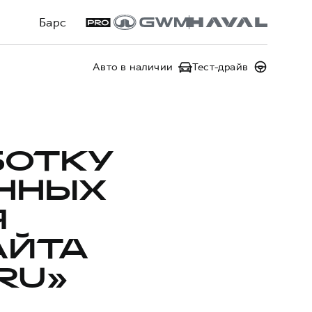
Барс
Авто в наличии
Тест-драйв
БОТКУ
ННЫХ
Я
АЙТА
RU»