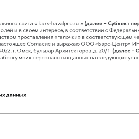
ьного сайта « bars-havalpro.ru »
(далее – Субъект п
олей и в своем интересе, в соответствии с Федеральным
ством проставления «галочки» в соответствующем чек
аю настоящее Согласие и выражаю ООО «Барс-Центр» И
4022, г. Омск, бульвар Архитекторов, д. 20/1
(далее - 
работку моих персональных данных на следующих усло
ых данных