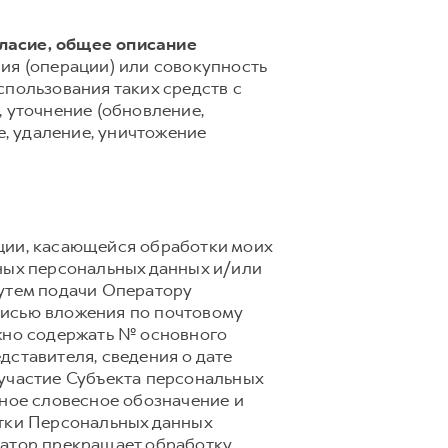
гласие, общее описание
ия (операции) или совокупность
спользования таких средств с
 уточнение (обновление,
е, удаление, уничтожение
ции, касающейся обработки моих
ных персональных данных и/или
путем подачи Оператору
писью вложения по почтовому
олжно содержать № основного
дставителя, сведения о дате
 участие Субъекта персональных
вное словесное обозначение и
отки Персональных данных
ратор прекращает обработку