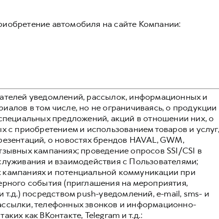
риобретение автомобиля на сайте Компании:
вателей уведомлений, рассылок, информационных и
алов в том числе, но не ограничиваясь, о продукции
 специальных предложений, акций в отношении них, о
х с приобретением и использованием товаров и услуг
резентаций, о новостях брендов HAVAL, GWM,
тзывных кампаниях; проведение опросов SSI/CSI в
служивания и взаимодействия с Пользователями;
 кампаниях и потенциальной коммуникации при
ерного события (приглашения на мероприятия,
т.д.) посредством push-уведомлений, e-mail, sms- и
ассылки, телефонных звонков и информационно-
ких как ВКонтакте, Telegram и т.д.: