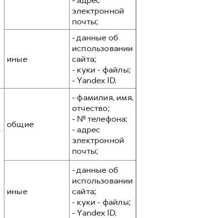
- адрес
электронной
почты;
- данные об
использовании
иные
сайта;
- куки - файлы;
- Yandex ID.
- фамилия, имя,
отчество;
- № телефона;
общие
,
- адрес
электронной
почты;
- данные об
использовании
иные
сайта;
- куки - файлы;
- Yandex ID.