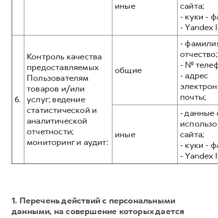
иные
сайта;
- куки - 
- Yandex I
- фамилия
отчество;
Контроль качества
- № теле
предоставляемых
общие
- адрес
Пользователям
электрон
товаров и/или
почты;
6.
услуг; ведение
статистической и
- данные 
аналитической
использо
отчетности;
иные
сайта;
мониторинг и аудит:
- куки - 
- Yandex I
1. Перечень действий с персональными
данными, на совершение которых дается