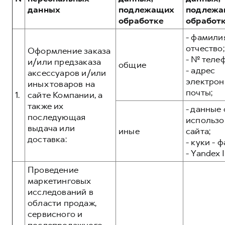
Сервис для корпоративных клиентов
данных
подлежащих
подлежа
HAVAL Лизинг
АКСЕССУАРЫ HAVAL
обработке
обработ
Автомобильные аксессуары
- фамилия
отчество;
АКСЕССУАРЫ HAVAL
Коллекция PRO
Оформление заказа
- № теле
и/или предзаказа
общие
Автомобильные аксессуары
Коллекция Базовая
- адрес
аксессуаров и/или
электрон
Коллекция PRO
Коллекция Детская
иных товаров на
почты;
1.
сайте Компании, а
Коллекция Базовая
также их
- данные 
Коллекция Детская
последующая
использо
выдача или
иные
сайта;
доставка:
- куки - 
- Yandex I
Проведение
маркетинговых
исследований в
области продаж,
сервисного и