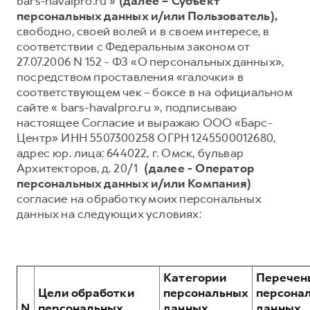
bars-havalpro.ru »
(далее – Субъект
персональных данных и/или Пользователь),
Тест-драйв
СЕРВИСНОЕ ОБСЛУЖИВАНИЕ
О дилере
свободно, своей волей и в своем интересе, в
Трейд-ин
Нулевое ТО
Наша команда
соответствии с Федеральным законом от
27.07.2006 N 152 - ФЗ «О персональных данных»,
H7
H9
Программа «Помощь на дороге»
Контакты
от 3 799 000 ₽
от 4 799 000 ₽
посредством проставления «галочки» в
КРЕДИТ И СТРАХОВАНИЕ
Регламенты технического обслуживания
соответствующем чек – боксе в на официальном
сайте « bars-havalpro.ru », подписываю
Кредитный калькулятор
Электронный ПТС
настоящее Согласие и выражаю ООО «Барс-
Страхование
Центр» ИНН 5507300258 ОГРН 1245500012680,
адрес юр. лица: 644022, г. Омск, бульвар
Кредит
ПОДДЕРЖКА
Архитекторов, д. 20/1
(далее - Оператор
GWM Безопасность
персональных данных и/или Компания)
согласие на обработку моих персональных
КОРПОРАТИВНЫМ КЛИЕНТАМ
Гарантия HAVAL
данных на следующих условиях:
Для малого бизнеса
Мобильное приложение GWM
Корпоративным клиентам
Программа «HAVAL Защита+»
Крупным корпоративным клиентам
Руководства по эксплуатации
Категории
Перечен
Система управления автопарком
Подписки
Цели обработки
персональных
персона
N
персональных
данных,
данных,