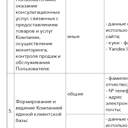
оказание
консультационных
услуг, связанных с
- данные 
предоставлением
использо
товаров и услуг
иные
сайта;
Компании,
- куки - 
осуществление
- Yandex I
мониторинга,
контроля продаж и
обслуживания
Пользователя:
- фамилия
отчество;
- № теле
общие
- адрес
Формирование и
электрон
ведение Компанией
почты;
5.
единой клиентской
- данные 
базы:
использо