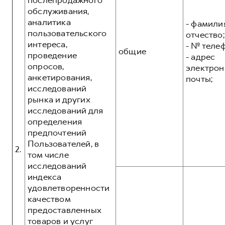
послепродажного
обслуживания,
аналитика
- фамилия
пользовательского
отчество;
интереса,
- № теле
общие
проведение
- адрес
опросов,
электрон
анкетирования,
почты;
исследований
рынка и других
исследований для
определения
предпочтений
Пользователей, в
2.
том числе
исследований
индекса
удовлетворенности
качеством
предоставленных
товаров и услуг