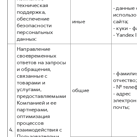
техническая
- данные 
поддержка,
использо
обеспечение
иные
сайта;
безопасности
- куки - 
персональных
- Yandex I
данных:
Направление
своевременных
ответов на запросы
и обращения,
- фамилия
связанные с
отчество;
товарами и
- № теле
услугами,
общие
- адрес
предоставляемыми
электрон
Компанией и ее
почты;
партнерами,
оптимизация
процессов
4.
взаимодействия с
Пользователями,