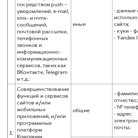
посредством push –
- данные 
уведомлений, e-mail,
использо
sms- и mms-
иные
сайта;
сообщений,
- куки - 
почтовой рассылки,
- Yandex I
телефонных
звонков и
информационно-
коммуникационных
сервисов, таких как
ВКонтакте, Telegram
и т.д.:
Совершенствование
- фамилия
функций и сервисов
отчество;
сайтов и/или
- № теле
мобильных
общие
- адрес
приложений, и/или
электрон
программных
почты;
платформ
3.
Компании,